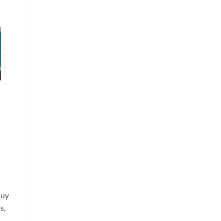
muy
s,