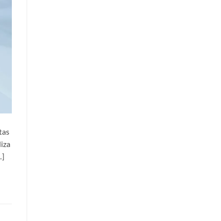
tas
liza
…]