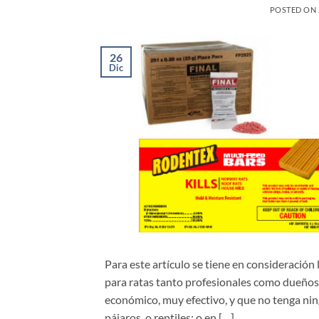
POSTED ON
26
Dic
Para este artículo se tiene en consideraci
para ratas tanto profesionales como dueños
económico, muy efectivo, y que no tenga nin
pájaros, o reptiles; o en […]