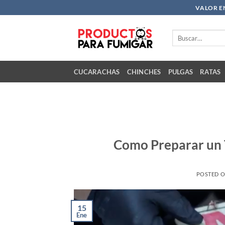
Saltar
VALOR E
al
contenido
Buscar
por:
CUCARACHAS
CHINCHES
PULGAS
RATAS
Como Preparar un 
POSTED 
15
Ene