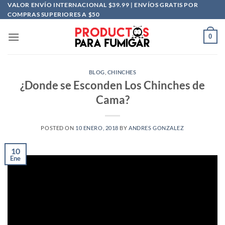
Saltar
VALOR ENVÍO INTERNACIONAL $39.99 | ENVÍOS GRATIS POR
COMPRAS SUPERIORES A $50
al
contenido
0
BLOG
,
CHINCHES
¿Donde se Esconden Los Chinches de
Cama?
POSTED ON
10 ENERO, 2018
BY
ANDRES GONZALEZ
10
Ene