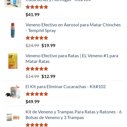
Valorado
$
41.99
con
5.00
de 5
Veneno Efectivo en Aerosol para Matar Chinches
- Temprid Spray
Valorado
El
El
$
24.99
$
19.99
con
5.00
precio
precio
de 5
Veneno Efectivo para Ratas | EL Veneno #1 para
original
actual
Matar Ratas
era:
es:
$24.99.
$19.99.
Valorado
El
El
$
14.99
$
12.99
con
5.00
precio
precio
de 5
El Kit para Eliminar Cucarachas - Kit#102
original
actual
era:
es:
$14.99.
$12.99.
Valorado
$
49.99
con
5.00
de 5
Kit de Veneno y Trampas Para Ratas y Ratones - 6
Bolsas de Veneno y 3 Trampas