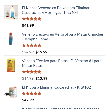
El Kit con Veneno en Polvo para Eliminar
Cucarachas y Hormigas - Kit#104
Valorado
$
41.99
con
5.00
de 5
Veneno Efectivo en Aerosol para Matar Chinches
- Temprid Spray
Valorado
El
El
$
24.99
$
19.99
con
5.00
precio
precio
de 5
Veneno Efectivo para Ratas | EL Veneno #1 para
original
actual
Matar Ratas
era:
es:
$24.99.
$19.99.
Valorado
El
El
$
14.99
$
12.99
con
5.00
precio
precio
de 5
El Kit para Eliminar Cucarachas - Kit#102
original
actual
era:
es:
$14.99.
$12.99.
Valorado
$
49.99
con
5.00
de 5
Kit de Veneno y Trampas Para Ratas y Ratones - 6