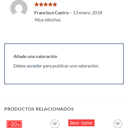
Valorado
Francisco Castro
–
13 enero, 2018
con
5
de 5
Muy efectivo.
Añade una valoración
Debes
acceder
para publicar una valoración.
PRODUCTOS RELACIONADOS
Best Seller
20
%