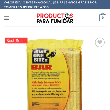
Saltar
VALOR ENVÍO INTERNACIONAL $39.99 | ENVÍOS GRATIS POR
COMPRAS SUPERIORES A $50
al
contenido
0
Best Seller
Añadir
a la
lista
de
deseos