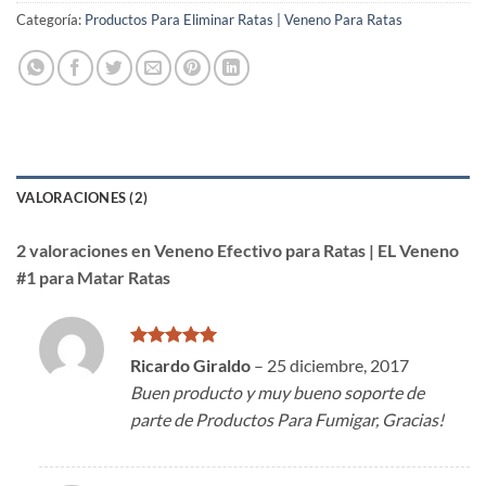
Categoría:
Productos Para Eliminar Ratas | Veneno Para Ratas
VALORACIONES (2)
2 valoraciones en
Veneno Efectivo para Ratas | EL Veneno
#1 para Matar Ratas
Valorado
Ricardo Giraldo
–
25 diciembre, 2017
con
5
de 5
Buen producto y muy bueno soporte de
parte de Productos Para Fumigar, Gracias!