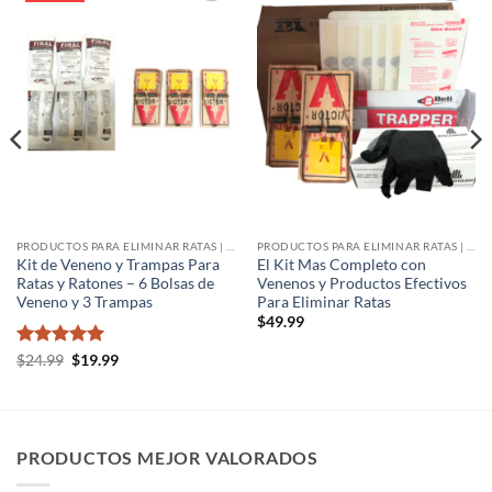
Añadir
Añadir
a la
a la
lista de
lista de
deseos
deseos
PRODUCTOS PARA ELIMINAR RATAS | VENENO PARA RATAS
PRODUCTOS PARA ELIMINAR RATAS | VENENO PARA RATAS
Kit de Veneno y Trampas Para
El Kit Mas Completo con
Ratas y Ratones – 6 Bolsas de
Venenos y Productos Efectivos
Veneno y 3 Trampas
Para Eliminar Ratas
$
49.99
Valorado
El
El
$
24.99
$
19.99
precio
precio
con
5
de 5
original
actual
era:
es:
$24.99.
$19.99.
PRODUCTOS MEJOR VALORADOS