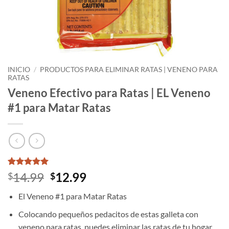
INICIO
/
PRODUCTOS PARA ELIMINAR RATAS | VENENO PARA
RATAS
Veneno Efectivo para Ratas | EL Veneno
#1 para Matar Ratas
Valorado
2
El
El
14.99
12.99
$
$
con
5
de 5
precio
precio
en base a
El Veneno #1 para Matar Ratas
valoraciones
original
actual
de clientes
era:
es:
Colocando pequeños pedacitos de estas galleta con
$14.99.
$12.99.
veneno para ratas, puedes eliminar las ratas de tu hogar.