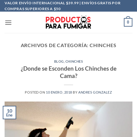
Saltar
VALOR ENVÍO INTERNACIONAL $39.99 | ENVÍOS GRATIS POR
COMPRAS SUPERIORES A $50
al
contenido
0
ARCHIVOS DE CATEGORÍA:
CHINCHES
BLOG
,
CHINCHES
¿Donde se Esconden Los Chinches de
Cama?
POSTED ON
10 ENERO, 2018
BY
ANDRES GONZALEZ
10
Ene