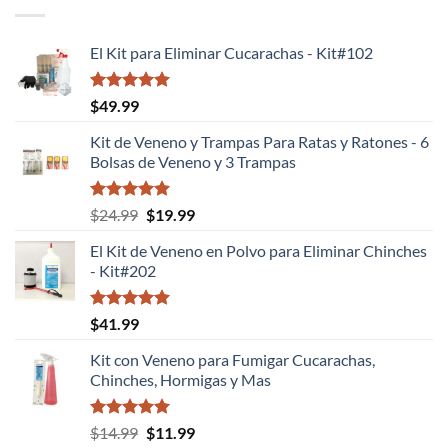
El Kit para Eliminar Cucarachas - Kit#102
Valorado
$
49.99
con
5.00
de 5
Kit de Veneno y Trampas Para Ratas y Ratones - 6
Bolsas de Veneno y 3 Trampas
Valorado
El
El
$
24.99
$
19.99
con
5.00
precio
precio
de 5
El Kit de Veneno en Polvo para Eliminar Chinches
original
actual
- Kit#202
era:
es:
$24.99.
$19.99.
Valorado
$
41.99
con
5.00
de 5
Kit con Veneno para Fumigar Cucarachas,
Chinches, Hormigas y Mas
Valorado
El
El
$
14.99
$
11.99
con
5.00