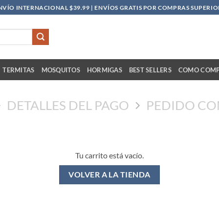
NVÍO INTERNACIONAL $39.99 | ENVÍOS GRATIS POR COMPRAS SUPERIOR
TERMITAS
MOSQUITOS
HORMIGAS
BEST SELLERS
COMO COM
DETALLES DEL PAGO
PEDIDO C
Tu carrito está vacío.
VOLVER A LA TIENDA