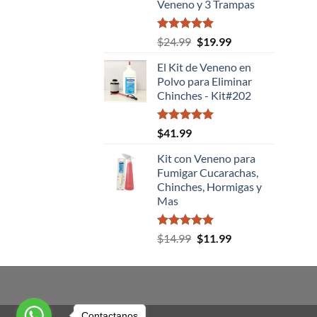
Veneno y 3 Trampas
Valorado
El
El
$
24.99
$
19.99
con
5.00
precio
precio
de 5
El Kit de Veneno en
original
actual
Polvo para Eliminar
era:
es:
Chinches - Kit#202
$24.99.
$19.99.
Valorado
$
41.99
con
5.00
de 5
Kit con Veneno para
Fumigar Cucarachas,
Chinches, Hormigas y
Mas
Valorado
El
El
$
14.99
$
11.99
con
5.00
precio
precio
de 5
original
actual
era:
es:
$14.99.
$11.99.
Contactanos