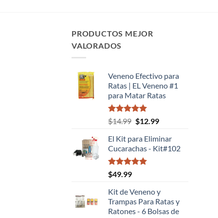
PRODUCTOS MEJOR
VALORADOS
Veneno Efectivo para
Ratas | EL Veneno #1
para Matar Ratas
Valorado
El
El
$
14.99
$
12.99
con
5.00
precio
precio
de 5
El Kit para Eliminar
original
actual
Cucarachas - Kit#102
era:
es:
$14.99.
$12.99.
Valorado
$
49.99
con
5.00
de 5
Kit de Veneno y
Trampas Para Ratas y
Ratones - 6 Bolsas de