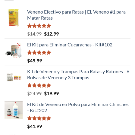
Veneno Efectivo para Ratas | EL Veneno #1 para
Matar Ratas
Valorado
El
El
$
14.99
$
12.99
con
5.00
precio
precio
de 5
El Kit para Eliminar Cucarachas - Kit#102
original
actual
era:
es:
$14.99.
$12.99.
Valorado
$
49.99
con
5.00
de 5
Kit de Veneno y Trampas Para Ratas y Ratones - 6
Bolsas de Veneno y 3 Trampas
Valorado
El
El
$
24.99
$
19.99
con
5.00
precio
precio
de 5
El Kit de Veneno en Polvo para Eliminar Chinches
original
actual
- Kit#202
era:
es:
$24.99.
$19.99.
Valorado
$
41.99
con
5.00