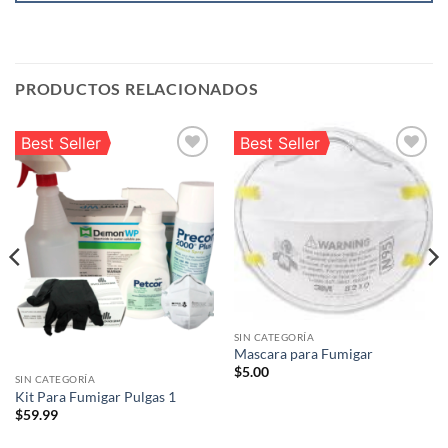
PRODUCTOS RELACIONADOS
Best Seller
Best Seller
Añadir
Añadir
a la
a la
lista de
lista de
deseos
deseos
SIN CATEGORÍA
Mascara para Fumigar
$
5.00
SIN CATEGORÍA
Kit Para Fumigar Pulgas 1
$
59.99