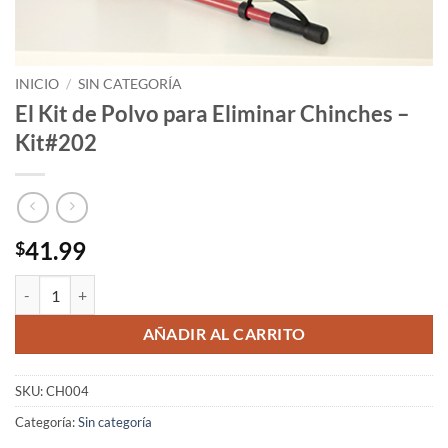
INICIO
/
SIN CATEGORÍA
El Kit de Polvo para Eliminar Chinches –
Kit#202
41.99
$
El Kit de Polvo para Eliminar Chinches - Kit#202 cantidad
AÑADIR AL CARRITO
SKU:
CH004
Categoría:
Sin categoría