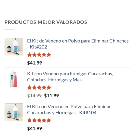
PRODUCTOS MEJOR VALORADOS
El Kit de Veneno en Polvo para Eliminar Chinches
- Kit#202
Valorado
$
41.99
con
5.00
de 5
Kit con Veneno para Fumigar Cucarachas,
Chinches, Hormigas y Mas
Valorado
El
El
$
14.99
$
11.99
con
5.00
precio
precio
de 5
El Kit con Veneno en Polvo para Eliminar
original
actual
Cucarachas y Hormigas - Kit#104
era:
es:
$14.99.
$11.99.
Valorado
$
41.99
con
5.00