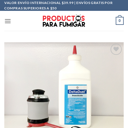
Saltar
VALOR ENVÍO INTERNACIONAL $39.99 | ENVÍOS GRATIS POR
COMPRAS SUPERIORES A $50
al
contenido
0
Añadir
a la
lista
de
deseos