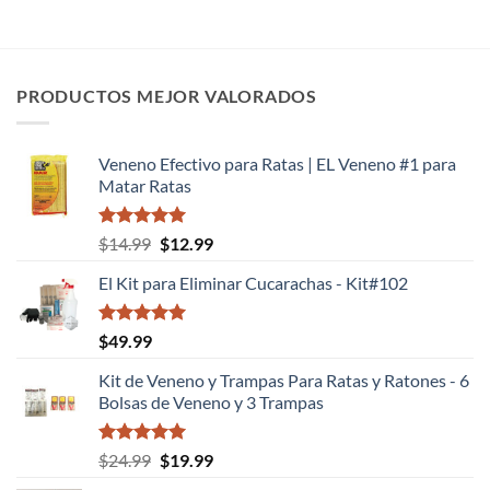
PRODUCTOS MEJOR VALORADOS
Veneno Efectivo para Ratas | EL Veneno #1 para
Matar Ratas
Valorado
El
El
$
14.99
$
12.99
con
5.00
precio
precio
de 5
El Kit para Eliminar Cucarachas - Kit#102
original
actual
era:
es:
$14.99.
$12.99.
Valorado
$
49.99
con
5.00
de 5
Kit de Veneno y Trampas Para Ratas y Ratones - 6
Bolsas de Veneno y 3 Trampas
Valorado
El
El
$
24.99
$
19.99
con
5.00
precio
precio