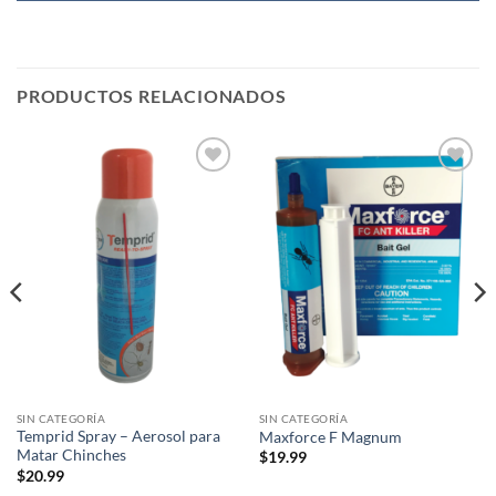
PRODUCTOS RELACIONADOS
Añadir
Añadir
a la
a la
lista de
lista de
deseos
deseos
SIN CATEGORÍA
SIN CATEGORÍA
Temprid Spray – Aerosol para
Maxforce F Magnum
Matar Chinches
$
19.99
$
20.99