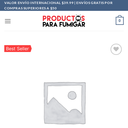
Saltar
VALOR ENVÍO INTERNACIONAL $39.99 | ENVÍOS GRATIS POR
COMPRAS SUPERIORES A $50
al
contenido
0
Best Seller
Añadir
a la
lista
de
deseos