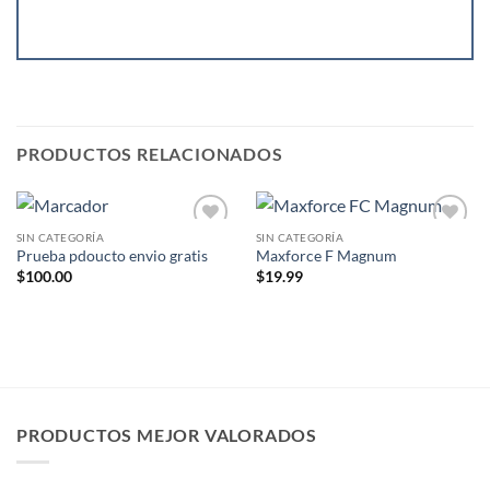
PRODUCTOS RELACIONADOS
SIN CATEGORÍA
SIN CATEGORÍA
Añadir
Añadir
Prueba pdoucto envio gratis
Maxforce F Magnum
a la
a la
lista de
lista de
$
100.00
$
19.99
deseos
deseos
PRODUCTOS MEJOR VALORADOS