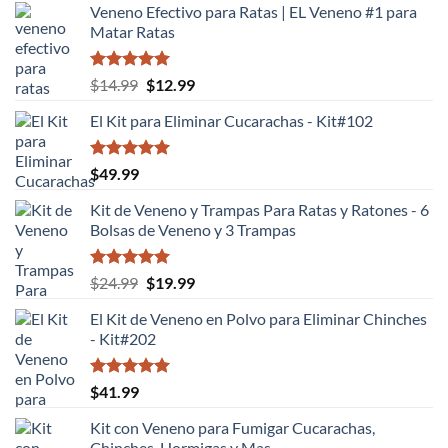
Veneno Efectivo para Ratas | EL Veneno #1 para
Matar Ratas
Valorado
El
El
$
14.99
$
12.99
con
5.00
precio
precio
de 5
El Kit para Eliminar Cucarachas - Kit#102
original
actual
era:
es:
$14.99.
$12.99.
Valorado
$
49.99
con
5.00
de 5
Kit de Veneno y Trampas Para Ratas y Ratones - 6
Bolsas de Veneno y 3 Trampas
Valorado
El
El
$
24.99
$
19.99
con
5.00
precio
precio
de 5
El Kit de Veneno en Polvo para Eliminar Chinches
original
actual
- Kit#202
era:
es:
$24.99.
$19.99.
Valorado
$
41.99
con
5.00
de 5
Kit con Veneno para Fumigar Cucarachas,
Chinches, Hormigas y Mas