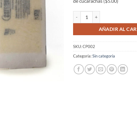
de cucarachas ($5.00)
5 Trampas Con Pegante para Atrap
AÑADIR AL CAR
SKU:
CP002
Categoría:
Sin categoría