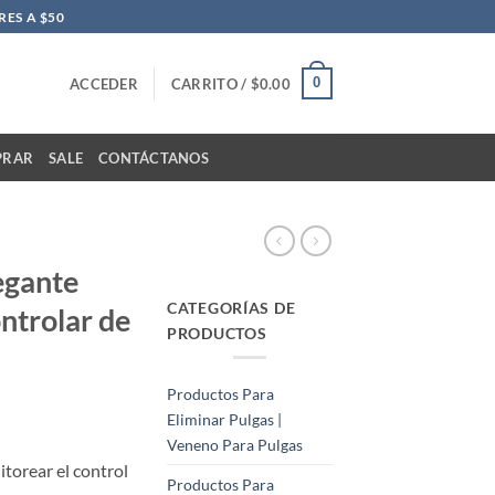
ES A $50
0
ACCEDER
CARRITO /
$
0.00
PRAR
SALE
CONTÁCTANOS
egante
CATEGORÍAS DE
ntrolar de
PRODUCTOS
Productos Para
Eliminar Pulgas |
Veneno Para Pulgas
torear el control
Productos Para