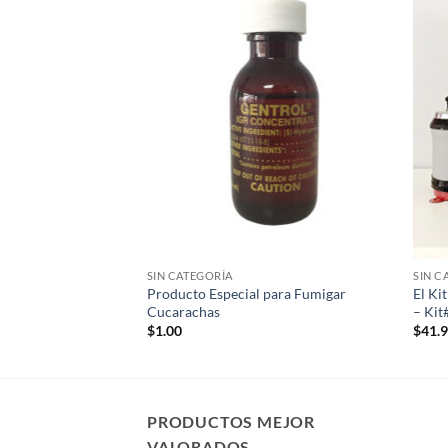
Añadir
Añadir
a la
a la
lista de
lista de
deseos
deseos
SIN CATEGORÍA
SIN C
Producto Especial para Fumigar
El Ki
ar Cucarachas
Cucarachas
– Kit
$
1.00
$
41.
PRODUCTOS MEJOR
VALORADOS