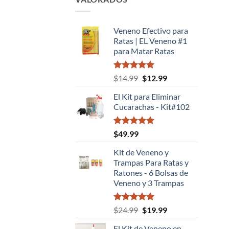
Veneno Efectivo para
Ratas | EL Veneno #1
para Matar Ratas
Valorado
El
El
$
14.99
$
12.99
con
5.00
precio
precio
de 5
El Kit para Eliminar
original
actual
Cucarachas - Kit#102
era:
es:
$14.99.
$12.99.
Valorado
$
49.99
con
5.00
de 5
Kit de Veneno y
Trampas Para Ratas y
Ratones - 6 Bolsas de
Veneno y 3 Trampas
Valorado
El
El
$
24.99
$
19.99
con
5.00
precio
precio
de 5
El Kit de Veneno en