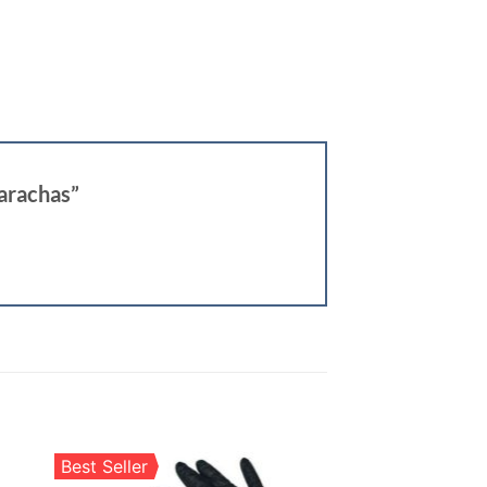
carachas”
Best Seller