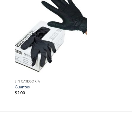
dir
Añadir
la
a la
a de
lista de
eos
deseos
SIN CATEGORÍA
Guantes
$
2.00