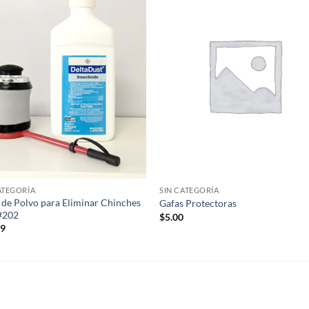
Añadir
Aña
a la
a 
lista de
list
deseos
des
ATEGORÍA
SIN CATEGORÍA
t de Polvo para Eliminar Chinches
Gafas Protectoras
#202
$
5.00
99