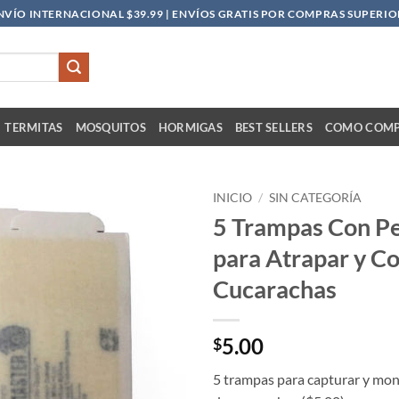
NVÍO INTERNACIONAL $39.99 | ENVÍOS GRATIS POR COMPRAS SUPERIOR
TERMITAS
MOSQUITOS
HORMIGAS
BEST SELLERS
COMO COM
INICIO
/
SIN CATEGORÍA
5 Trampas Con P
Añadir
para Atrapar y Co
a la
lista
Cucarachas
de
deseos
5.00
$
5 trampas para capturar y moni