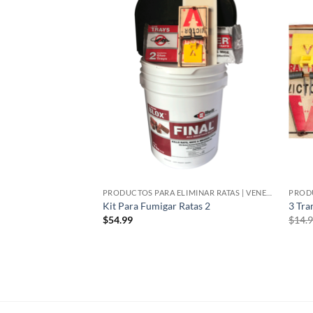
Añadir
Añadir
a la
a la
lista de
lista de
deseos
deseos
PRODUCTOS PARA ELIMINAR RATAS | VENENO PARA RATAS
PRODUCTOS PARA ELIMINAR RATAS | VENENO PARA RATAS
to con Venenos y
Kit Para Fumigar Ratas 2
3 Tra
s Para Eliminar
$
54.99
$
14.