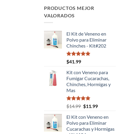
PRODUCTOS MEJOR
VALORADOS
El Kit de Veneno en
Polvo para Eliminar
Chinches - Kit#202
Valorado
$
41.99
con
5.00
de 5
Kit con Veneno para
Fumigar Cucarachas,
Chinches, Hormigas y
Mas
Valorado
El
El
$
14.99
$
11.99
con
5.00
precio
precio
de 5
El Kit con Veneno en
original
actual
Polvo para Eliminar
era:
es:
Cucarachas y Hormigas
$14.99.
$11.99.