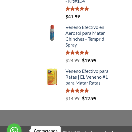
- Kit#104
Valorado
$
41.99
con
5.00
de 5
Veneno Efectivo en
Aerosol para Matar
Chinches - Temprid
Spray
Valorado
El
El
$
24.99
$
19.99
con
5.00
precio
precio
de 5
Veneno Efectivo para
original
actual
Ratas | EL Veneno #1
era:
es:
para Matar Ratas
$24.99.
$19.99.
Valorado
El
El
$
14.99
$
12.99
con
5.00
precio
precio
de 5
original
actual
era:
es:
$14.99.
$12.99.
Contactanos