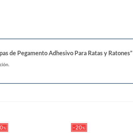
ampas de Pegamento Adhesivo Para Ratas y Ratones”
ción.
S
0
20
%
%