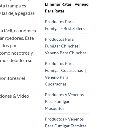
Eliminar Ratas | Veneno
esta trampa es
Para Ratas
y las deja pegadas
Productos Para
Fumigar - Best Sellers
a fácil, económica
ar roedores. Este
Productos Para
zados por
Fumigar Chinches |
 como nosotros y
Veneno Para Chinches
mos debido a su
Productos Para
Fumigar Cucarachas ｜
Veneno Para
monitorear el
Cucarachas
Productos y Venenos
cciones & Video
Para Fumigar
Mosquitos
Productos y Venenos
Para Fumigar Termitas
ara Ratas y Ratones cantidad