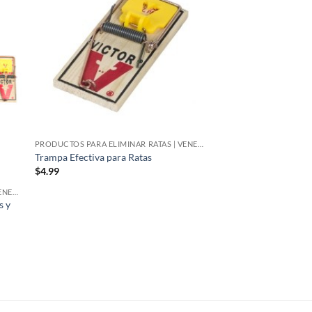
dir
Añadir
la
a la
a de
lista de
eos
deseos
PRODUCTOS PARA ELIMINAR RATAS | VENENO PARA RATAS
Trampa Efectiva para Ratas
$
4.99
PRODUCTOS PARA ELIMINAR RATAS | VENENO PARA RATAS
s y