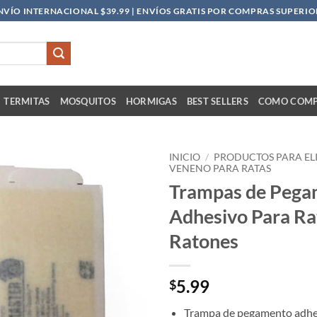
NVÍO INTERNACIONAL $39.99 | ENVÍOS GRATIS POR COMPRAS SUPERIOR
TERMITAS
MOSQUITOS
HORMIGAS
BEST SELLERS
COMO COM
INICIO
/
PRODUCTOS PARA ELI
VENENO PARA RATAS
Trampas de Pega
Añadir
a la
Adhesivo Para Ra
lista
de
Ratones
deseos
5.99
$
Trampa de pegamento adhes