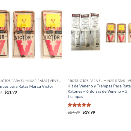
Añadir
Aña
a la
a 
lista de
list
deseos
des
PRODUCTOS PARA ELIMINAR RATAS | VENENO PARA RATAS
Kit de Veneno y Trampas Para Rata
mpas para Ratas Marca Victor
Ratones – 6 Bolsas de Veneno y 3
El
El
97
$
11.99
precio
precio
Trampas
original
actual
era:
es:
$14.97.
$11.99.
Valorado
El
El
$
24.99
$
19.99
precio
precio
con
5
de 5
original
actual
era:
es:
$24.99.
$19.99.