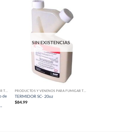
dir
Añadir
la
a la
a de
lista de
eos
deseos
SIN EXISTENCIAS
PRODUCTOS Y VENENOS PARA FUMIGAR TERMITAS
PRODUCTOS Y VENENOS PARA FUMIGAR TERMITAS
o de
TERMIDOR SC- 20oz
$
84.99
 –