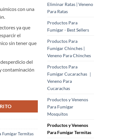
Eliminar Ratas | Veneno
químicos con una
Para Ratas
ón.
Productos Para
ectores ya que
Fumigar - Best Sellers
sparcir el
Productos Para
mico sin tener que
Fumigar Chinches |
Veneno Para Chinches
desperdicio del
Productos Para
 y contaminación
Fumigar Cucarachas ｜
Veneno Para
Cucarachas
s de termitas en concreto y paredes - 1Pkg/100 Unidades cantidad
Productos y Venenos
RITO
Para Fumigar
Mosquitos
Productos y Venenos
Para Fumigar Termitas
a Fumigar Termitas