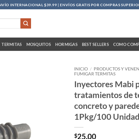
NVÍO INTERNACIONAL $39.99 | ENVÍOS GRATIS POR COMPRAS SUPERIOR
TERMITAS
MOSQUITOS
HORMIGAS
BEST SELLERS
COMO COM
INICIO
/
PRODUCTOS Y VENE
FUMIGAR TERMITAS
Inyectores Mabi 
Añadir
a la
tratamientos de t
lista
de
concreto y parede
deseos
1Pkg/100 Unida
25.00
$