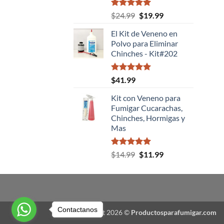
Valorado
El
El
$
24.99
$
19.99
con
5.00
precio
precio
de 5
El Kit de Veneno en
original
actual
Polvo para Eliminar
era:
es:
Chinches - Kit#202
$24.99.
$19.99.
Valorado
$
41.99
con
5.00
de 5
Kit con Veneno para
Fumigar Cucarachas,
Chinches, Hormigas y
Mas
Valorado
El
El
$
14.99
$
11.99
con
5.00
precio
precio
de 5
original
actual
era:
es:
$14.99.
$11.99.
Contactanos
Copyright 2026 ©
Productosparafumigar.com