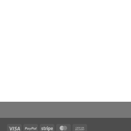
Visa
PayPal
Stripe
MasterCard
Cash