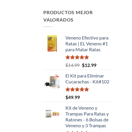
PRODUCTOS MEJOR
VALORADOS
Veneno Efectivo para
Ratas | EL Veneno #1
para Matar Ratas
Valorado
El
El
$
14.99
$
12.99
con
5.00
precio
precio
de 5
El Kit para Eliminar
original
actual
Cucarachas - Kit#102
era:
es:
$14.99.
$12.99.
Valorado
$
49.99
con
5.00
de 5
Kit de Veneno y
Trampas Para Ratas y
Ratones - 6 Bolsas de
Veneno y 3 Trampas