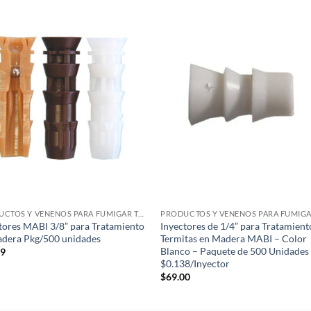
Añadir
Aña
a la
a 
lista de
list
deseos
des
PRODUCTOS Y VENENOS PARA FUMIGAR TERMITAS
tores MABI 3/8” para Tratamiento
Inyectores de 1/4” para Tratamient
dera Pkg/500 unidades
Termitas en Madera MABI – Color
Blanco – Paquete de 500 Unidades
99
$0.138/Inyector
$
69.00