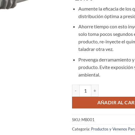
Aumente la eficacia de los 
distribución óptima a presi
Ahorre tiempo con esto iny
solo toma pocos segundos e
producto, re-inyecte el quí
taladrar otra vez.
Prevenga derramamiento y 
producto. Evite exposición
ambiental.
Inyectores Mabi para tratamiento
AÑADIR AL CAR
SKU:
MB001
Categoría:
Productos y Venenos Par