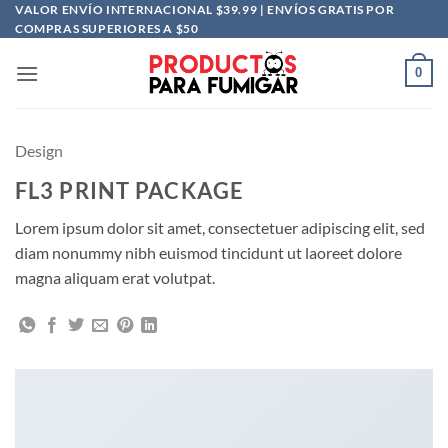
Saltar
VALOR ENVÍO INTERNACIONAL $39.99 | ENVÍOS GRATIS POR
COMPRAS SUPERIORES A $50
al
contenido
0
Design
FL3 PRINT PACKAGE
Lorem ipsum dolor sit amet, consectetuer adipiscing elit, sed
diam nonummy nibh euismod tincidunt ut laoreet dolore
magna aliquam erat volutpat.