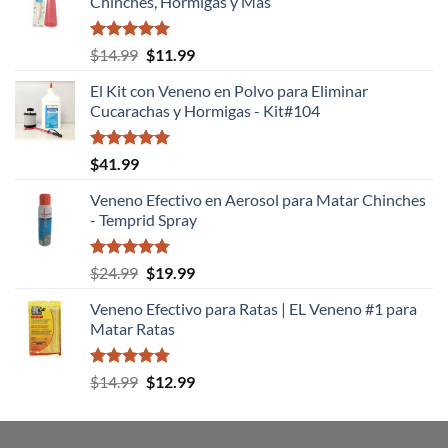
Chinches, Hormigas y Mas
Valorado
El
El
$
14.99
$
11.99
con
5.00
precio
precio
de 5
El Kit con Veneno en Polvo para Eliminar
original
actual
Cucarachas y Hormigas - Kit#104
era:
es:
$14.99.
$11.99.
Valorado
$
41.99
con
5.00
de 5
Veneno Efectivo en Aerosol para Matar Chinches
- Temprid Spray
Valorado
El
El
$
24.99
$
19.99
con
5.00
precio
precio
de 5
Veneno Efectivo para Ratas | EL Veneno #1 para
original
actual
Matar Ratas
era:
es:
$24.99.
$19.99.
Valorado
El
El
$
14.99
$
12.99
con
5.00
precio
precio
de 5
original
actual
era:
es: