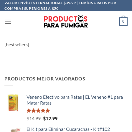
Saltar
VALOR ENVÍO INTERNACIONAL $39.99 | ENVÍOS GRATIS POR
COMPRAS SUPERIORES A $50
al
contenido
0
[bestsellers]
PRODUCTOS MEJOR VALORADOS
Veneno Efectivo para Ratas | EL Veneno #1 para
Matar Ratas
Valorado
El
El
$
14.99
$
12.99
con
5.00
precio
precio
de 5
El Kit para Eliminar Cucarachas - Kit#102
original
actual