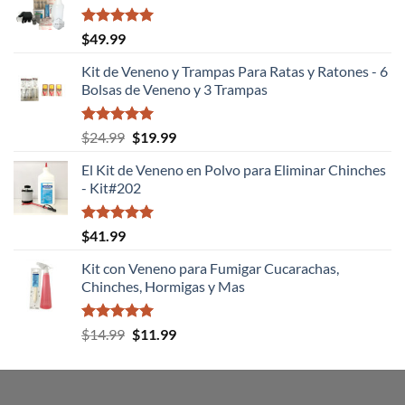
era:
es:
$14.99.
$12.99.
Valorado
$
49.99
con
5.00
de 5
Kit de Veneno y Trampas Para Ratas y Ratones - 6
Bolsas de Veneno y 3 Trampas
Valorado
El
El
$
24.99
$
19.99
con
5.00
precio
precio
de 5
El Kit de Veneno en Polvo para Eliminar Chinches
original
actual
- Kit#202
era:
es:
$24.99.
$19.99.
Valorado
$
41.99
con
5.00
de 5
Kit con Veneno para Fumigar Cucarachas,
Chinches, Hormigas y Mas
Valorado
El
El
$
14.99
$
11.99
con
5.00
precio
precio
de 5
original
actual
era:
es: